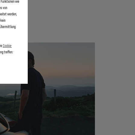
e Funktionen wie
es von
beitet werden,
 kein
 Übermittlung
ere
Cookie-
ng treffen: