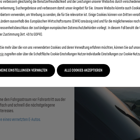
s verbessern gleichzeitig die Benutzerfreundlichkeit und die Leistungen unserer Websites durch verschieden
herkennung, Suchergebnisse und verbessern damit unser Angebot für Sie. Unsere Website könnte auch Cooki
nbietern verwenden, um Werbung zu senden, die für Sie relevanter ist. Einige Cookies können von Dritten verar
 Ländern ausserhalb des Europäischen Wirtschaftsraums (EWR) ansässig sind und für die möglicherweise noch
ssenheitsbeschluss der zuständigen europäischen Datenschutzbehörden vorliegt. In diesem Fall beruht die
rer Zustimmung (Art. 49.1a GDPR).
Sie mehr über die von uns verwendeten Cookies und deren Verwaltung erfahren möchten, können Sie auf uns
inie
zugreifen oder über die Schaltfläche Cookie-Einstellungen Nutzer-individuelle Einstellungen zur Cookie-Nutzu
MEINE EINSTELLUNGEN VERWALTEN
ALLE COOKIES AKZEPTIEREN
UTO
e den Fahrgastraum vor Fahrantritt aus der
nfach und schnell die nächstgelegene
teresses.
le eines vernetzten E-Autos.