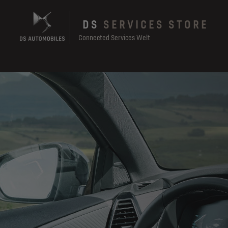
Skip
to
DS
SERVICES STORE
main
content
Connected Services Welt
Main
navigation