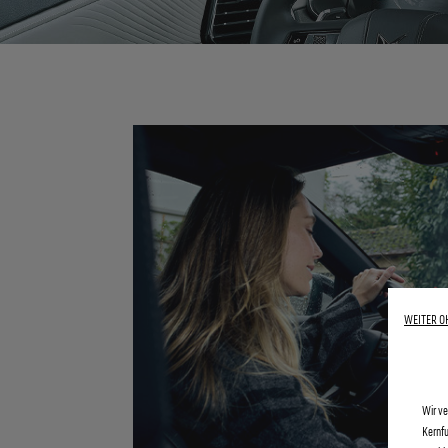
WEITER O
Wir ve
Kernfu