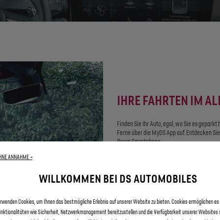
IHRE FAHRTEN IM AL
Finden Sie Ihr Auto, egal, wo Sie es geparkt
Ferne über die MyDS App auf. Entdecken Sie 
Ihrem Smartphone.
Mit Echtzeit-Aktualisierungen zur Verkehrs
HNE ANNAHME →
und genießen eine angenehme Fahrt.
Alles immer zur Hand.Sehen
Sie sich das Vi
WILLKOMMEN BEI DS AUTOMOBILES
Wenn Sie mehr darüber erfahren wollen, was 
rwenden Cookies, um Ihnen das bestmögliche Erlebnis auf unserer Website zu bieten. Cookies ermöglichen es 
nktionalitäten wie Sicherheit, Netzwerkmanagement bereitzustellen und die Verfügbarkeit unserer Websites s