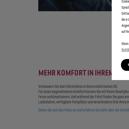
Cookie
Sprac
Dritta
die in
Angeme
auf Ih
Wenn 
Richtl
MEHR KOMFORT IN IHREM E-A
Verbessern Sie das Fahrerlebnis in Ihrem elektrischen DS.
Für einen angenehmeren Komfort können Sie mit Ihrem Smartphon
Ferne vorklimatisieren. Und während der Fahrt finden Sie ganz ei
Ladestation, verfügbare Parkplätze und verschiedene Orte Ihres In
Sehen Sie sich das Video an und erfahren Sie mehr über die Vortei