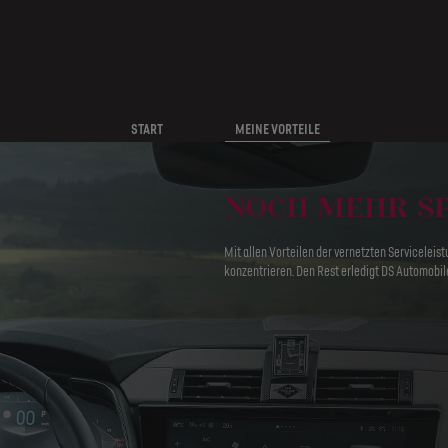
START
MEINE VORTEILE
NOCH MEHR SP
Mit allen Vorteilen der vernetzten Serviceleis
konzentrieren. Den Rest erledigt DS Automobile