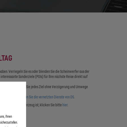
LTAG
 haben. Verriegeln Sie es oder blenden Sie die Scheinwerfer aus der
interessante Sonderziele (POIs) für Ihre nächste Reise direkt auf
situation erreichen Sie jedes Ziel ohne Verzögerung und Umwege
deo an und entdecken Sie die vernetzten Dienste von DS.
ein vernetztes Fahrzeug ist, klicken Sie bitte
hier
.
uns, Ihnen
icherzustellen.